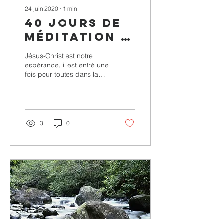
24 juin 2020
∙
1
min
40 jours de
méditation -
Jour 39
Jésus-Christ est notre
espérance, il est entré une
fois pour toutes dans la
présence même de Dieu.
3
0