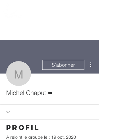
Action Souffle
de Vie de l'Estrie
Plus d'actions
S'abonner
Michel Chaput
Administrateur
Michel Chaput
Profil
A rejoint le groupe le : 19 oct. 2020