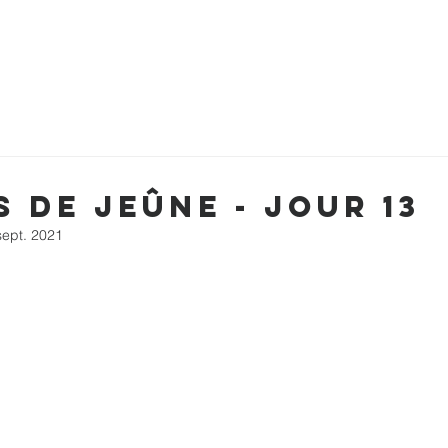
GNEMENTS
MINISTÈRES
NOUVEAUX SAUVÉS
TÉMO
s de jeûne - Jour 13
sept. 2021