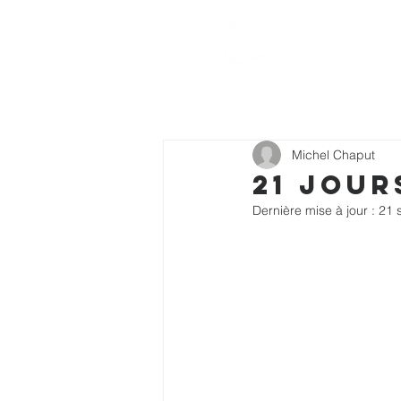
Action Souffle
VISION
ENSEI
de Vie de l'Estrie
Michel Chaput
21 jour
Dernière mise à jour :
21 