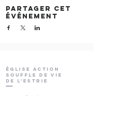
Partager cet
événement
ÉGLISE ACTION
SOUFFLE DE VIE
DE L'ESTRIE
pstchaput@gmail.com
400, rue Galt Ouest
Sherbrooke (Québec)
J1H 1Y6