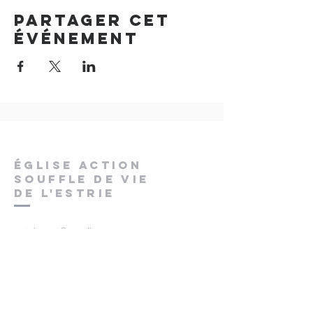
Partager cet
événement
ÉGLISE ACTION
SOUFFLE DE VIE
DE L'ESTRIE
pstchaput@gmail.com
400, rue Galt Ouest
Sherbrooke (Québec)
J1H 1Y6