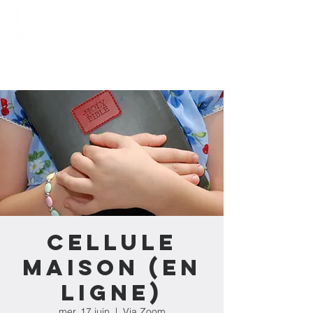
Action Souffle
de Vie de l'Estrie
Cellule
maison (en
ligne)
mer. 17 juin
  |  
Via Zoom