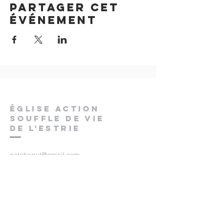
Partager cet
événement
ÉGLISE ACTION
SOUFFLE DE VIE
DE L'ESTRIE
pstchaput@gmail.com
400, rue Galt Ouest
Sherbrooke (Québec)
J1H 1Y6