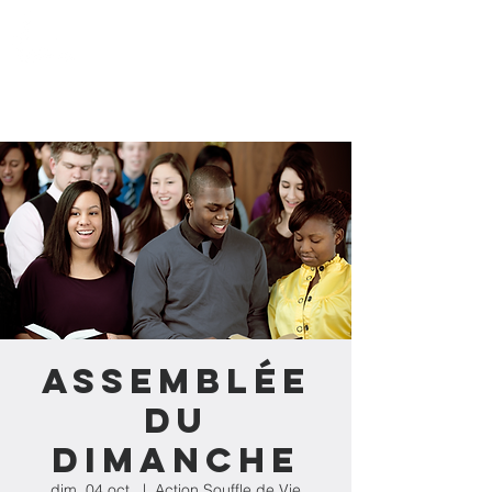
Action Souffle
de Vie de l'Estrie
Assemblée
du
dimanche
dim. 04 oct.
  |  
Action Souffle de Vie