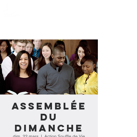
Action Souffle
de Vie de l'Estrie
Assemblée
du
dimanche
dim. 22 mars
  |  
Action Souffle de Vie