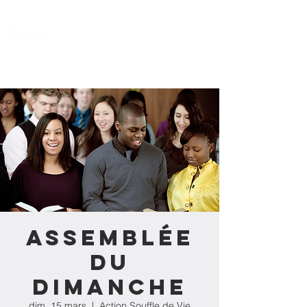
Action Souffle
de Vie de l'Estrie
Assemblée
du
dimanche
dim. 15 mars
  |  
Action Souffle de Vie