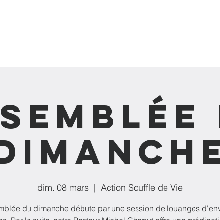
GNEMENTS
MINISTÈRES
NOUVEAUX SAUVÉS
TÉMO
semblée
dimanch
dim. 08 mars
  |  
Action Souffle de Vie
mblée du dimanche débute par une session de louanges d'env