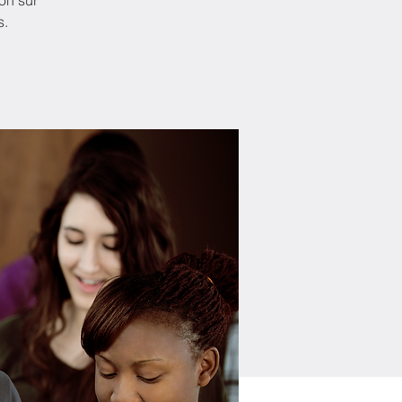
on sur
s.