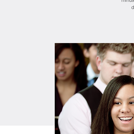
minute
d