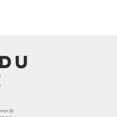
IGNAGES
ÉVÉNEMENTS
FAIRE UN DON
Plus
 du
e
iron 30