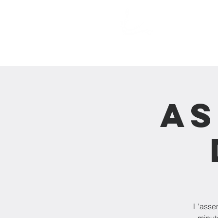
Action Souffle
VISION
ENSEI
de Vie de l'Estrie
As
L'asse