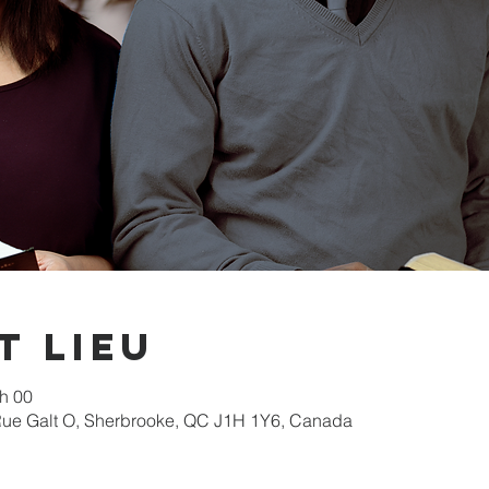
t lieu
 h 00
 Rue Galt O, Sherbrooke, QC J1H 1Y6, Canada