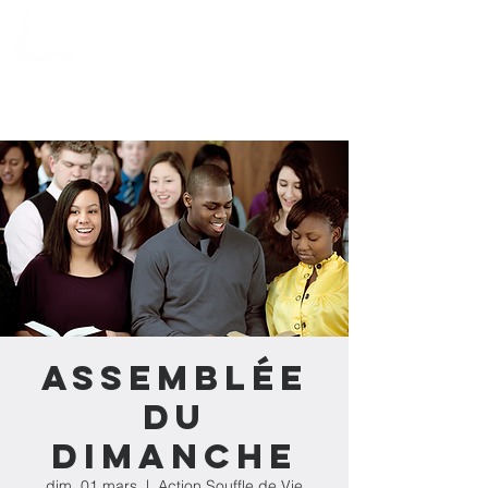
Action Souffle
de Vie de l'Estrie
Assemblée
du
dimanche
dim. 01 mars
  |  
Action Souffle de Vie