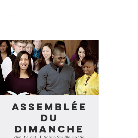
Action Souffle
de Vie de l'Estrie
Assemblée
du
dimanche
dim. 04 oct.
  |  
Action Souffle de Vie